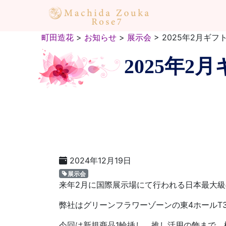
町田造花
>
お知らせ
>
展示会
>
2025年2月ギ
2025年
2024年12月19日
展示会
来年2月に国際展示場にて行われる日本最大
弊社はグリーンフラワーゾーンの東4ホールT3
今回は新規商品1輪挿し、推し活用の飾まで