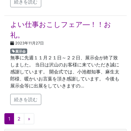
続きを読む
よい仕事おこしフェア―！！お
礼。
2023年11月27日
展示会
無事に先週１１月２１日～２２日、展示会が終了致
しました。 当日は沢山のお客様に来ていただき誠に
感謝しています。 開会式では、小池都知事、麻生太
郎様、暖かいお言葉を頂き感謝しています。 今後も
展示会等に出展をしていきますの…
続きを読む
投稿ナビゲーション
1
2
»